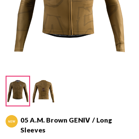
05 A.M. Brown GENⅣ / Long
Sleeves