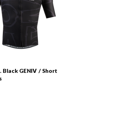
. Black GENⅣ / Short
s