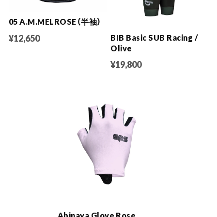
05 A.M.MELROSE（半袖）
¥12,650
BIB Basic SUB Racing /
Olive
¥19,800
Abinaya Glove Rose