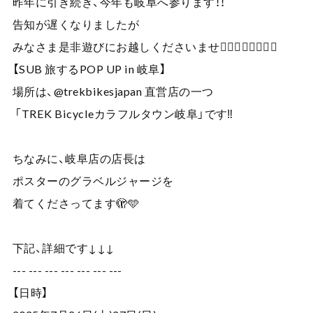
昨年に引き続き、今年も岐阜へ参ります！！
告知が遅くなりましたが
みなさま是非遊びにお越しくださいませ🙇‍♀️✨🚴‍♂️🚴‍♀️✨
【SUB 旅するPOP UP in 岐阜】
場所は、@trekbikesjapan 直営店の一つ
「TREK Bicycleカラフルタウン岐阜」です‼︎
ちなみに、岐阜店の店長は
ポスターのグラベルジャージを
着てくださってます🫣🩵
下記、詳細です↓↓↓
--- --- --- --- --- --- ---
【日時】